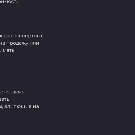
оимости.
ощью экспертов с
на продажу или
нимать
сти также
вать
ы, влияющие на