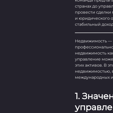
команда предлага
странах до управ
провести сделки
и юридического 
стабильный доход
Недвижимость — э
профессиональног
недвижимость как
управление може
этих активов. В 
недвижимостью, 
международных и
1. Знач
управле