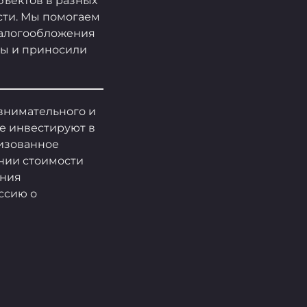
бъектов в разных
сти. Мы помогаем
налогообложения
ы и приносили
 внимательного и
е инвестируют в
низованное
нии стоимости
ения
ссию о