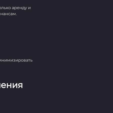
лько аренду и
инансам.
минимизировать
чения