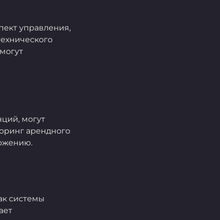
пект управления,
технического
могут
ций, могут
торинг арендного
ложению.
ак системы
ает