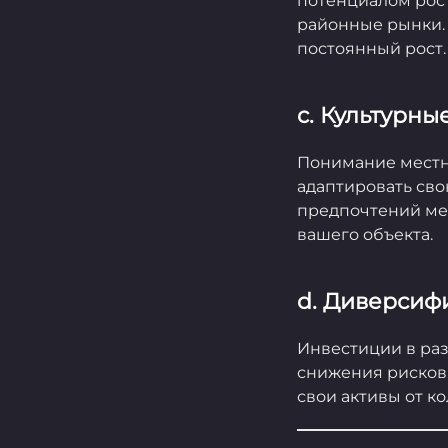
потенциалом рост
районные рынки. 
постоянный рост.
c. Культурн
Понимание местн
адаптировать св
предпочтений ме
вашего объекта.
d. Диверсиф
Инвестиции в раз
снижения рисков
свои активы от к