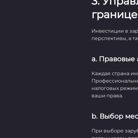
3. Упра
границе
Инвестиции в за
перспективы, а т
a. Правовые
Каждая страна им
Профессиональны
налоговых режима
ваши права.
b. Выбор ме
При выборе зару