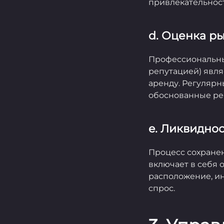
привлекательност
d. Оценка р
Профессиональны
репутацией) явл
аренду. Регулярн
обоснованные ре
e. Ликвиднос
Процесс сохране
включает в себя 
расположение, ин
спрос.