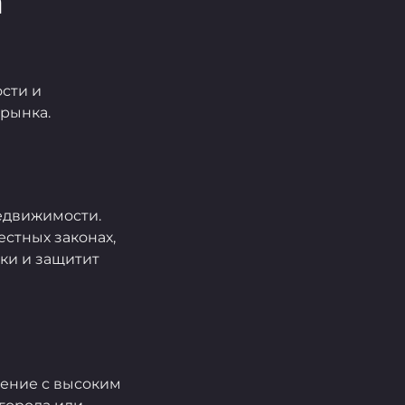
а
сти и
рынка.
недвижимости.
стных законах,
ки и защитит
ение с высоким