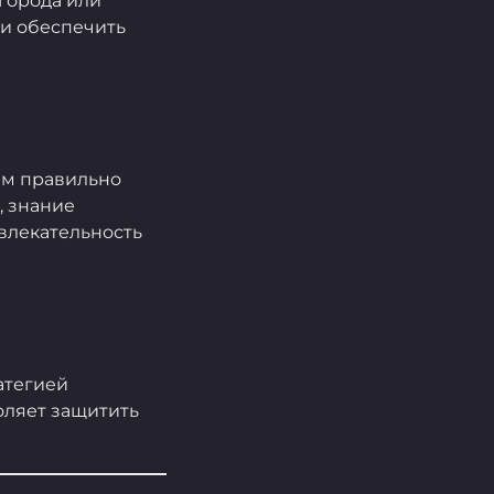
города или
 и обеспечить
ам правильно
, знание
влекательность
атегией
оляет защитить